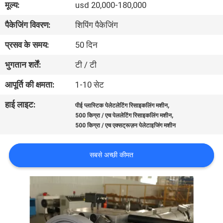
मूल्य:
usd 20,000-180,000
गुणवत्ता
पैकेजिंग विवरण:
शिपिंग पैकेजिंग
नियंत्रण
प्रसव के समय:
50 दिन
संपर्क
भुगतान शर्तें:
टी / टी
करें
आपूर्ति की क्षमता:
1-10 सेट
हाई लाइट:
,
पीई प्लास्टिक पेलेटलेटिंग रिसाइकलिंग मशीन
समाचार
,
500 किग्रा / एच पेललेटिंग रिसाइकलिंग मशीन
500 किग्रा / एच एक्सट्रूज़न पेलेटाइजिंग मशीन
मामलों
सबसे अच्छी कीमत
साइटमैप
PRIVACY