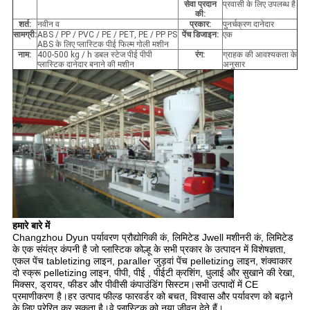
सेवा प्रदान
प्रवासी के लिए उपलब्ध है
की:
शर्त:
नवीन व
प्रकार:
पुनर्चक्रण दानेदार
सामग्री:
ABS / PP / PVC / PE / PET, PE / PP PS
पेंच डिजाइन:
एक
ABS के लिए प्लास्टिक पीई फिल्म गोली मशीन
नाम:
400-500 kg / h डबल स्टेज पीई पीपी
रंग:
ग्राहक की आवश्यकता के
प्लास्टिक दानेदार बनाने की मशीन
अनुसार
हमारे बारे में
Changzhou Dyun पर्यावरण प्रौद्योगिकी कं, लिमिटेड Jwell मशीनरी कं, लिमिटेड
के एक संयंत्र कंपनी है जो प्लास्टिक कोल्हू के सभी प्रकार के उत्पादन में विशेषज्ञता,
एकल पेंच tabletizing लाइन, paraller जुड़वां पेंच pelletizing लाइन, शंक्वाकार
दो स्क्रू pelletizing लाइन, पीपी, पीई , पीईटी क्रशिंग, धुलाई और सुखाने की रेखा,
मिक्सर, ड्रायर, फीडर और पीवीसी कंपाउंडिंग सिस्टम।सभी उत्पादों में CE
प्रमाणीकरण है।हर उत्पाद फील्ड फारवर्डर को बचत, विश्वास और पर्यावरण को बढ़ाने
के लिए प्रेरित कर सकता है।वे प्लास्टिक को नया जीवन देते हैं।