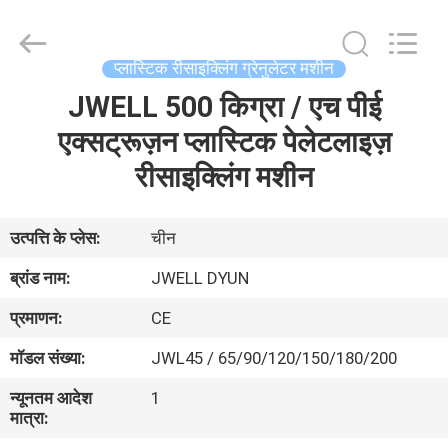
CHANGZHOU
DYUN
ENVIRONMENTAL
TECHNOLOGY
CO.,LTD.
प्लास्टिक रीसाइक्लिंग ग्रेनुलेटर मशीन
All
Rights
JWELL 500 किग्रा / एच पीई
घर
Reserved.
एक्सट्रूज़न प्लास्टिक पेलेटलाइज़
उत्पादों
रीसाइक्लिंग मशीन
हमारे
उत्पत्ति के प्लेस:
चीन
बारे
ब्रांड नाम:
JWELL DYUN
में
प्रमाणन:
CE
मॉडल संख्या:
JWL45 / 65/90/120/150/180/200
कारखाना
न्यूनतम आदेश
1
भ्रमण
मात्रा: