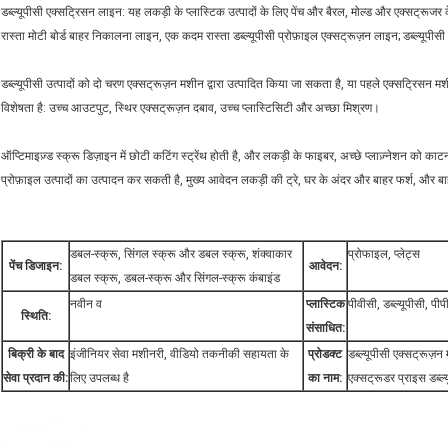
डब्ल्यूपीसी एक्सट्रिसन लाइन: यह लकड़ी के प्लास्टिक उत्पादों के लिए पेंच और बैरल, मोल्ड और एक्सट्रूजर
रास्ता मोटी बोर्ड बाहर निकालना लाइन, एक कदम रास्ता डब्ल्यूपीसी प्रोफ़ाइल एक्सट्रूज़न लाइन; डब्ल्यूपीसी
डब्ल्यूपीसी उत्पादों को दो चरण एक्सट्रूज़न मशीन द्वारा उत्पादित किया जा सकता है, या पहले एक्सट्रिसन
विशेषता है: उच्च आउटपुट, स्थिर एक्सट्रूज़न दबाव, उच्च प्लास्टिसिटी और अच्छा मिश्रण।
ऑप्टिमाइज़्ड स्क्रू डिज़ाइन में छोटी कटिंग स्ट्रेंथ होती है, और लकड़ी के फाइबर, अच्छे प्लाज़्नेशन को क
प्रोफ़ाइल उत्पादों का उत्पादन कर सकती है, मुख्य आवेदन लकड़ी की ट्रे, घर के अंदर और बाहर फर्श, और
डबल-स्क्रू, सिंगल स्क्रू और डबल स्क्रू, शंक्वाकार
प्रोफाइल, प्लेट्स
पेंच डिजाइन:
आवेदन:
डबल स्क्रू, डबल-स्क्रू और सिंगल-स्क्रू कंबाइंड
नवीन व
प्लास्टिक
पीवीसी, डब्ल्यूपीसी, पीप
स्थिति:
संसाधित:
बिक्री के बाद
इंजीनियर सेवा मशीनरी, वीडियो तकनीकी सहायता के
प्रोडक्ट
डब्ल्यूपीसी एक्सट्रूज़न 
सेवा प्रदान की:
लिए उपलब्ध है
का नाम:
एक्सट्रूडर प्राइस डब्ल