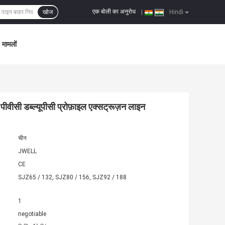
एक बोली का अनुरोध
खोज
|
Hindi
मामलों
ीवीसी डब्ल्यूपीसी प्रोफ़ाइल एक्सट्रूज़न लाइन
चीन
JWELL
CE
SJZ65 / 132, SJZ80 / 156, SJZ92 / 188
1
negotiable