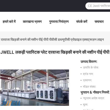
हमारे बारे में
कारखाना भ्रमण
गुणवत्ता नियंत्रण
संपर्क करें
समाचार
 दरवाजा खिड़की बनाने की मशीन पीई पीपी पीवीसी डब्ल्यूपीसी प्रोफ़ाइल एक्सट्रूज़न लाइन
JWELL लकड़ी प्लास्टिक प्लेट दरवाजा खिड़की बनाने की मशीन पीई पीपी प
उत्पाद विवरण:
उत्पत्ति के प्लेस:
ब्रांड नाम:
प्रमाणन:
मॉडल संख्या:
भुगतान & नौवहन नियमों:
न्यूनतम आदेश मात्रा:
मूल्य: