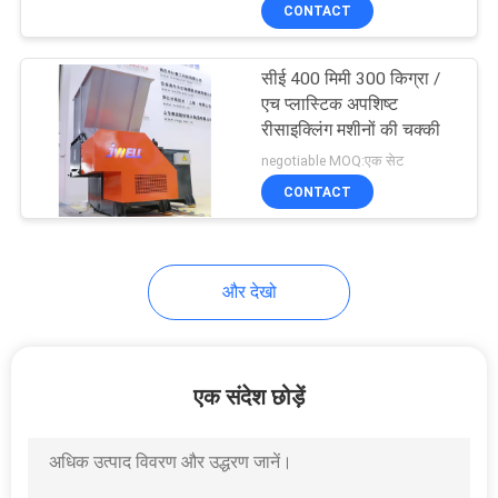
CONTACT
गुणवत्ता
नियंत्रण
सीई 400 मिमी 300 किग्रा /
एच प्लास्टिक अपशिष्ट
संपर्क
रीसाइक्लिंग मशीनों की चक्की
negotiable MOQ:एक सेट
करें
CONTACT
समाचार
और देखो
मामलों
साइटमैप
एक संदेश छोड़ें
PRIVACY