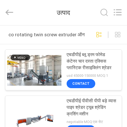
CHANGZHOU
DYUN
ENVIRONMENTAL
उत्पाद
TECHNOLOGY
CO.,LTD.
All
Rights
घर
Reserved.
co rotating twin screw extruder ऑनलाइन निर्माण
उत्पादों
एचडीपीई ब्लू ड्रम फोमेड
कंटेनर चार दस्ता एक्सिस
हमारे
प्लास्टिक रीसाइक्लिंग श्रेडर
बारे
usd 45000-150000 MOQ:1
CONTACT
में
एचडीपीई पीवीसी पीपी बड़े व्यास
कारखाना
पाइप श्रेडर ट्यूब श्रेडिंग
भ्रमण
क्रशिंग मशीन
negotiable MOQ:एक सेट