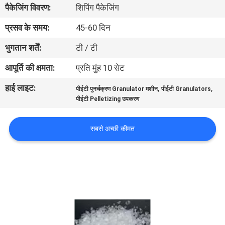
पैकेजिंग विवरण:
शिपिंग पैकेजिंग
गुणवत्ता
नियंत्रण
प्रसव के समय:
45-60 दिन
भुगतान शर्तें:
टी / टी
संपर्क
आपूर्ति की क्षमता:
प्रति मुंह 10 सेट
करें
हाई लाइट:
,
,
पीईटी पुनर्चक्रण Granulator मशीन
पीईटी Granulators
पीईटी Pelletizing उपकरण
समाचार
सबसे अच्छी कीमत
मामलों
साइटमैप
PRIVACY