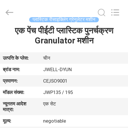
CHANGZHOU
DYUN
ENVIRONMENTAL
TECHNOLOGY
CO.,LTD.
प्लास्टिक रीसाइक्लिंग ग्रेनुलेटर मशीन
All
Rights
एक पेंच पीईटी प्लास्टिक पुनर्चक्रण
घर
Reserved.
Granulator मशीन
उत्पादों
उत्पत्ति के प्लेस:
चीन
हमारे
ब्रांड नाम:
JWELL-DYUN
बारे
प्रमाणन:
CE,ISO9001
में
मॉडल संख्या:
JWP135 / 195
न्यूनतम आदेश
एक सेट
कारखाना
मात्रा:
भ्रमण
मूल्य:
negotiable