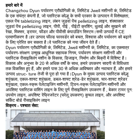
हमारे बारे में
Changzhou Dyun पर्यावरण प्रौद्योगिकी कं, लिमिटेड Jwell मशीनरी कं, लिमिटेड
के एक संयंत्र कंपनी है, जो प्लास्टिक कोल्हू के सभी प्रकार के उत्पादन में विशेषज्ञता,
एकल पेंच tabletizing लाइन, लंबन जुड़वां पेंच pelletizing लाइन, शंक्वाकार
जुड़वां पेंच pelletizing लाइन, पीपी, पीई , पीईटी क्रशिंग, धुलाई और सुखाने की
रेखा, मिक्सर, ड्रायर, फीडर और पीवीसी कंपाउंडिंग सिस्टम।सभी उत्पादों में CE
प्रमाणीकरण है।हर उत्पाद फील्ड फारवर्डर को बचत, विश्वास और पर्यावरण को बढ़ाने
के लिए प्रेरित कर सकता है।वे प्लास्टिक को नया जीवन देते हैं।
Dyun पर्यावरण प्रौद्योगिकी कं, लिमिटेड, Jwell मशीनरी कं, लिमिटेड, का एकमात्र
पर्यावरण-संरक्षण उन्मुख आधुनिक सहायक निगम, पर्यावरण संरक्षण मशीनरी और
प्लास्टिक रीसाइक्लिंग मशीन के विकास, डिजाइन, निर्माण और बिक्री में विशिष्ट है।
विकास और अनुभव के 20 से अधिक वर्षों के साथ, हमारे उपकरण सादगी से विविधता
तक विकसित हुए हैं, और हमारे पास 30 से अधिक आविष्कार और नवाचार हैं, और हमारे
उत्पाद struc- ture तेजी से पूरा हो गया है।Dyun के मुख्य उत्पाद प्लास्टिक कोल्हू
श्रृंखला, एकल-शाफ्ट श्रृंखला, डबल-शाफ्ट श्रेड-डेर श्रृंखला, चार-शाफ्ट श्रेडर
श्रृंखला, एकल-स्क्रू पेलेटाइजिंग मशीनरी, ट्विन-स्क्रू पेलेटाइजिंग मशीनरी और
अपशिष्ट प्लास्टिक वाशिंग लाइन के लिए पूर्ण रीसाइक्लिंग उपकरण हैं , बेकार टायर पुन:
उपयोग लाइन, अपशिष्ट रेफ्रिजरेटर (घरेलू उपकरण) कुचल लाइन, और अपशिष्ट
सर्किट बोर्ड रीसाइक्लिंग लाइन
विक्रय - पश्चात सेवा: